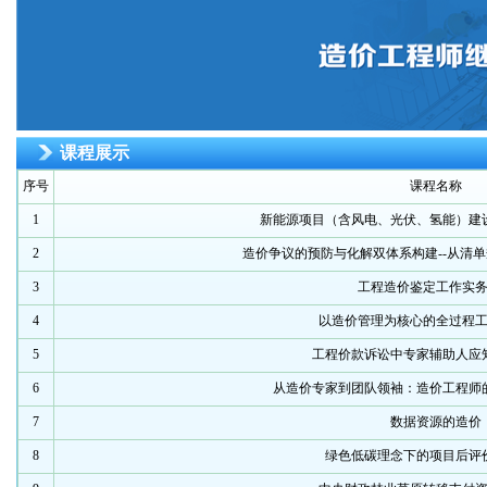
课程展示
序号
课程名称
1
新能源项目（含风电、光伏、氢能）建
2
造价争议的预防与化解双体系构建--从清
3
工程造价鉴定工作实
4
以造价管理为核心的全过程
5
工程价款诉讼中专家辅助人应知
6
从造价专家到团队领袖：造价工程师
7
数据资源的造价
8
绿色低碳理念下的项目后评