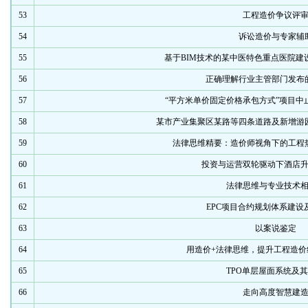
53
工程造价争议评
54
诉讼造价与专家辅
55
基于BIM技术的某中医特色重点医院建
56
正确理解行业主管部门发布
57
“平方米单价固定价格承包方式”项目中
58
某市产业集聚区某路等四条道路及新增游
59
法律思维精要：造价师视角下的工程
60
投资与运营双轮驱动下酒店
61
法律思维与专业技术
62
EPC项目合约规划体系建设
63
以案说鉴定
64
用造价+法律思维，提升工程造价
65
TPO单层屋面系统及
66
走向高度智慧建