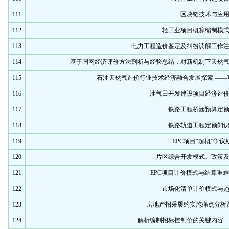
111
区块链技术与应
112
轻工业项目概算编制模
113
电力工程造价鉴定及纠纷调解工作
114
基于国网经济评价方法剖析与经验总结，对新机制下天然
115
石油天然气造价行业技术经济融合发展探索 ——
116
油气田开发建设项目经济评
117
铁路工程桥涵预算定
118
铁路轨道工程定额知
119
EPC项目“超概”争议
120
片区综合开发模式、政策
121
EPC项目计价模式与结算重
122
市场化清单计价模式与
123
房地产招采履约实施痛点分析
124
解析编制招标控制价的关键内容