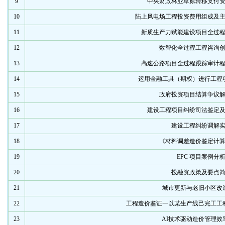
9
中央财政林业草原转移支付
10
陆上风电场工程投资费用组成及
11
新质生产力赋能建设项目全过
12
数智化全过程工程咨询
13
高速公路项目全过程跟踪审计
14
运用金融工具（期权）进行工程
15
政府投资项目结算争议
16
建设工程项目纠纷司法鉴定
17
建设工程纠纷调解
18
《材料调差造价鉴定计
19
EPC 项目案例分
20
投融资政策及要点
21
城市更新与老旧小区改
22
工程造价鉴证一以某生产线己完工工
23
AI技术驱动造价管理效