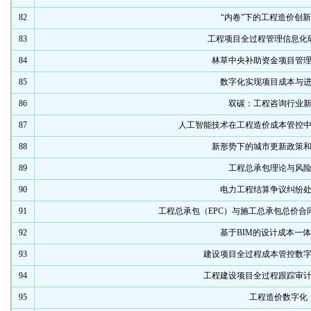
82
“内卷”下的工程造价创
83
工程项目全过程管理信息化
84
林草中央补助资金项目管
85
数字化实现项目成本与
86
双碳：工程咨询行业
87
人工智能技术在工程造价成本管控
88
新形势下的城市更新政策
89
工程总承包理论与风
90
电力工程结算争议纠纷
91
工程总承包（EPC）与施工总承包总价合
92
基于BIM的设计成本一
93
建设项目全过程成本管控数
94
工程建设项目全过程跟踪审
95
工程造价数字化