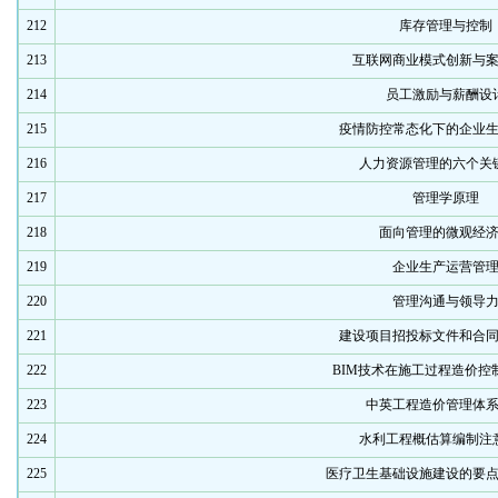
212
库存管理与控制
213
互联网商业模式创新与
214
员工激励与薪酬设
215
疫情防控常态化下的企业
216
人力资源管理的六个关
217
管理学原理
218
面向管理的微观经
219
企业生产运营管
220
管理沟通与领导
221
建设项目招投标文件和合
222
BIM技术在施工过程造价控
223
中英工程造价管理体
224
水利工程概估算编制注
225
医疗卫生基础设施建设的要